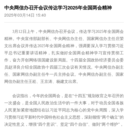
中央网信办召开会议传达学习2025年全国两会精神
2025年03月14日 15:40
3
月
12
日上午，中央网信办召开会议，传达学习
2025
年全国两会
精神。中央宣传部副部长、中央网信办主任、国家网信办主任庄荣
文出席会议并传达
2025
年全国两会精神，强调要深入学习贯彻习近
平总书记重要讲话精神，扎实做好全国两会精神学习宣传贯彻工
作，奋力开创网络强国建设新局面。十四届全国政协经济委员会委
员赵泽良介绍全国政协十四届三次会议有关情况。中央网信办副主
任、国家网信办副主任牛一兵主持会议。中央网信办副主任、国家
网信办副主任王崧、王京涛、杨建文出席。
会议指出，今年的全国两会，是在
“
十四五
”
规划收官之年召开的
一次盛会，是全国人民政治生活中的一件大事，对于动员全国各族
人民更加紧密地团结在以习近平同志为核心的党中央周围，深入学
习贯彻习近平新时代中国特色社会主义思想，深刻领悟
“
两个确立
”
的
决定性意义，增强
“
四个意识
”
、坚定
“
四个自信
”
、做到
“
两个维护
”
，